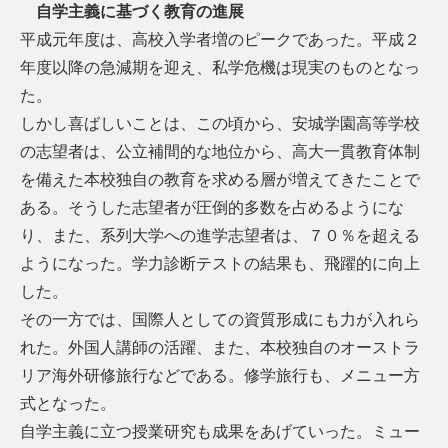
自学主義に基づく教育の進展
平成元年度は、高校入学者増のピークであった。平成２
年度以降の急減期を迎え、私学危機は現実のものとなっ
た。
しかし喜ばしいことは、この頃から、安城学園高等学校
の志望者は、公立補間的な地位から、高大一貫教育体制
を備えた本校独自の教育を求める層が増えてきたことで
ある。そうした志望者が圧倒的多数を占めるようにな
り、また、系列大学への進学志望者は、７０％を超える
ようになった。学力診断テストの結果も、飛躍的に向上
した。
その一方では、国際人としての資質形成にも力が入れら
れた。外国人講師の活躍、また、本校独自のオーストラ
リア海外研修旅行などである。修学旅行も、メニュー方
式となった。
自学主義に立つ授業研究も成果をあげていった。ミュー