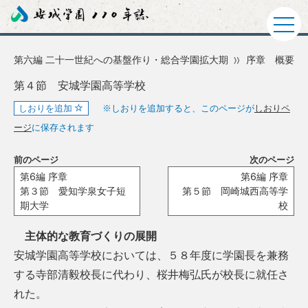
第六編 二十一世紀への基盤作り・総合学園拡大期
序章 概要
第４節 安城学園高等学校
しおりを追加
※しおりを追加すると、このページが
しおりペ
ージ
に保存されます
前のページ
次のページ
第6編 序章
第6編 序章
第３節 愛知学泉女子短
第５節 岡崎城西高等学
期大学
校
主体的な教育づくりの展開
安城学園高等学校においては、５８年度に学園長を兼務
する寺部清毅校長に代わり、桜井梅弘氏が校長に就任さ
れた。