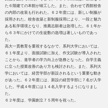
た６階建ての本館が竣工した。また、合わせて西館校舎
の内部の改装も行われた。６２年度には、新しい制服が
採用された。校舎改築と新制服採用により、一段と魅力
ある私学環境となり、推薦志願者は急増した。６１年か
ら６３年にかけての生徒数の急増は著しいものであっ
た。
高大一貫教育を重視するなかで、系列大学においては、
６１年度より、面接試験に加え、作文試験が導入された
ことから、進学者の学力向上が急務となった。自学主義
に立った授業改善のあり方も検討された。また、系列大
学においては、経営学部が新設されるという重要な動き
があった。６２年度には、新設の経営学部に７名が入学
した。平成４年度には１４名入学するようになりまし
た。
６２年度は、学園創立７５周年を祝った。