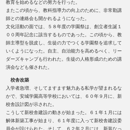
教育を始めるなどの努力を行った。
またこの頃から、教科指導力の向上のために、非常勤講
師との連絡会も開かれるようになった。
文化活動の面では、５８年度の学園祭は、創立者生誕１
００周年記念に該当するものであった。この頃から、教
師主導型を脱皮し、生徒の力でつくる学園祭を追求して
いくようになった。自主、自治能力を高めるべく、リー
ダーズキャンプも行われた。生徒の人格形成のための講
演会なども催された。
校舎改築
入学者急増、そしてますます魅力ある私学が望まれるな
かで、安城学園高等学校においては、６０年９月に、新
校舎設計図が示された。
こうして新校舎建設の動きが始まった。６１年１月には
解体新築工事が始まり、６１年度に入って新校舎建設委
員会が設けられた。そして、６２年２月には、新装なっ