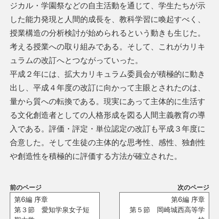
ジカル・学園祭などの自主活動を通じて、学生たちが示
した能力発現と人間的成長を、教科学習に喚起すべく、
授業構造の分析検討が始められるという動きも生じた。
考える授業への取り組みである。そして、これがカリキ
ュラムの改訂へとつながっていった。
平成２年には、拡大カリキュラム委員会が積極的に動き
出し、平成４年度の改訂に向かって主眼とされたのは、
量から質への転換である。現実にあって主体的に生活す
る文化創造者としての人格形成を図る人間主義教育の導
入である。評価・評定・単位認定の改訂も平成３年度に
合意した。そして生徒の主体的な思考性、感性、独創性
や創造性を積極的に評価する方法が確立された。
前のページ
次のページ
第6編 序章
第6編 序章
第３節 愛知学泉女子短
第５節 岡崎城西高等学