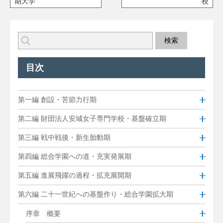
期大学
校
目次
第一編 創設・苦節力行期
第二編 財団法人安城女子専門学校・基盤確立期
第三編 戦中戦後・新生胎動期
第四編 総合学園への道・充実発展期
第五編 進展飛躍の過程・拡充展開期
第六編 二十一世紀への基盤作り・総合学園拡大期
序章 概要