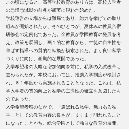
この頃になると、高等学校教育のあり方は、高校入学者
の急増急減期の前兆が顕著に現われ始めた。
学校運営の立場からは難局であり、総力を挙げての取り
組みが開始されたが、そのひとつが、夏休みの教員合宿
研修会の定例化であった。全教員が学園教育の発展を考
え、政策を展開し、画１的な教育から、生徒の自主性を
伸ばす指導への質的な転換が模索された。より良い私学
づくりに向け、画期的な展開であった。
入学希望者の大幅な増加傾向を前に、私学の入試改革も
進められたが、本校においては、推薦入学制度が検討さ
れ、６１年度から実施されることとなった。これは、私
学入学者の質的向上と私学の主導性の確立を意図したも
のであった。
入学希望者増のなかで、「選ばれる私学、魅力ある私
学」としての教育内容の良さが、ますます問われること
になったことかち、総合学園として独自な教育の展開、