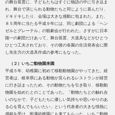
の舞台装置に、子どもたちはすぐに物語の中に引き込ま
れ、舞台で演じられる動物たちと同じように喜んだり、
ドキドキしたり、会場は大きな感動に包まれた。また、
８５周年に当たる平成９年には、同じ劇団による「ヘン
ゼルとグレーテル」の観劇会が行われた。さすがに日本
随一の劇団だけあって、舞台装置、大道具などがひとつ
ひとつ工夫されており、その後の各園の生活発表会に際
し先生方の大道具作成の参考にもなった。
（２）いちご動物園来園
平成５年、幼稚園に初めて移動動物園がやってきた。経
営者は、岐阜県にある動物が見られるレストランが経営
に行き詰まったため、その動物たちを引き取り、移動動
物園を始めたとのことであった。「動物たちとの触れ合
いのなかで、子どもたちに優しい気持ちや思いやりのあ
る心を育んでもらいたい」という代表者の大きな情熱に
感銘を受け、附属幼稚園にも来てもらった。いちご動物