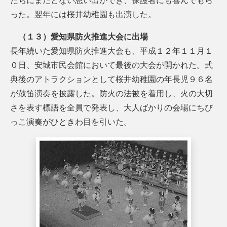
たちにまたとない思い出ができ、保護者にも喜んでもら
った。翌年には桜井幼稚園も出演した。
（１３）愛知県防火推進大会に出場
長年続いた愛知県防火推進大会も、平成１２年１１月１
０日、安城市民会館において最後の大会が開かれた。式
典後のアトラクションとして桜井幼稚園の年長児９６名
が鼓笛演奏を披露した。防火の法被を着用し、火の大切
さを表す標語を全員で発表し、大人ばかりの会場にちび
っこ演奏がひときわ目を引いた。