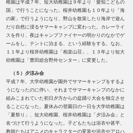
稚園は平成７年、短大幼稚園は９年より「愛知こどもの
国」で行うことになった。桜井幼稚園も１０年より「海
の家」で行うようになり、野山を散策したり海岸で遊ん
だり自然に浸るサマーキャンプに変わった。カレーライ
スを作り、夜はキャンプファイヤーの明かりのなかでゲ
ームをし、テントに泊まる、という経験をする。なお、
１１年より桜井幼稚園は「相楽山荘」、１３年より短大
幼稚園は「豊田総合野外センター」に変更した。
（５）夕涼み会
平成７年、大学幼稚園が園外でサマーキャンプをするよ
うになったのに伴い、それまでサマーキャンプのなかに
組みこまれていた初日夕方からの盆踊り大会を独立させ
ることになった。夏休みの登園日の一日を大学幼稚園は
「夏祭り」、短大幼稚園、桜井幼稚園は「夕涼み会」と
名づけて行うようになった。子どもたちは浴衣や甚平、
教師たちはアニメのキャラクターの変装や浴衣やアロハ