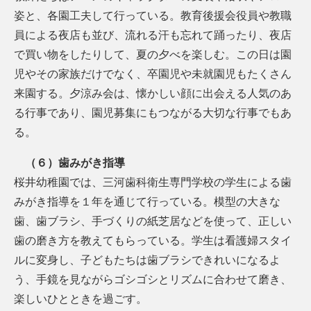
姿と、各園工夫して行っている。教育後援会役員や教職
員による夜店も並び、流れる汗も忘れて踊ったり、夜店
で買い物をしたりして、夏の夕べを楽しむ。この日は園
児やその家族だけでなく、卒園児や未就園児もたくさん
来園する。夕涼み会は、懐かしい顔に出会える人気のあ
る行事であり、園児募集にもつながる大切な行事でもあ
る。
（６）歯みがき指導
桜井幼稚園では、三河歯科衛生専門学校の学生による歯
みがき指導を１年を通じて行っている。模型の大きな
歯、歯ブラシ、手づくりの紙芝居などを使って、正しい
歯の磨き方を教えてもらっている。学生は看護婦スタイ
ルに変身し、子どもたちは歯ブラシできれいになるよ
う、手鏡を見ながらゴシゴシとリズムに合わせて磨き、
楽しいひとときを過ごす。