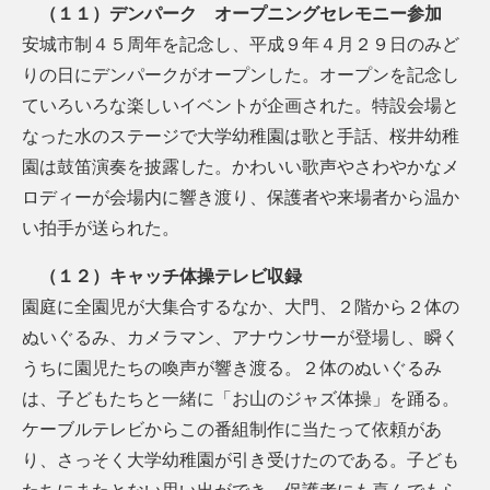
（１１）デンパーク オープニングセレモニー参加
安城市制４５周年を記念し、平成９年４月２９日のみど
りの日にデンパークがオープンした。オープンを記念し
ていろいろな楽しいイベントが企画された。特設会場と
なった水のステージで大学幼稚園は歌と手話、桜井幼稚
園は鼓笛演奏を披露した。かわいい歌声やさわやかなメ
ロディーが会場内に響き渡り、保護者や来場者から温か
い拍手が送られた。
（１２）キャッチ体操テレビ収録
園庭に全園児が大集合するなか、大門、２階から２体の
ぬいぐるみ、カメラマン、アナウンサーが登場し、瞬く
うちに園児たちの喚声が響き渡る。２体のぬいぐるみ
は、子どもたちと一緒に「お山のジャズ体操」を踊る。
ケーブルテレビからこの番組制作に当たって依頼があ
り、さっそく大学幼稚園が引き受けたのである。子ども