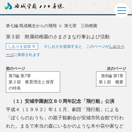
第七編 既成概念からの飛翔
第七章 三幼稚園
第３節 附属幼稚園のさまざまな行事および活動
しおりを追加
※しおりを追加すると、このページが
しおりペ
ージ
に保存されます
前のページ
次のページ
第7編 第7章
第8編 第1章
第２節 教育理念と保育
第１節 概要
の特長
（１）安城学園創立８０周年記念「飛行船」公演
平成４（１９９２）年１１月、劇団「飛行船」による
「ぼくらのおうち」の親子観劇会が安城市民会館で行わ
れた。まるで本当の森にいるかのような木や花や家など