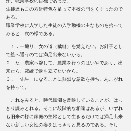
が、職業学校の目標であった。
生徒達もこの方針特色を慕って本校の門をくぐったので
ある。
職業学校に入学した生徒の入学動機の主なものを拾って
みると、次の様である。
１．一通り、女の道（裁縫）を覚えたい。お針子とし
て塾へ通うのでは満足出来ないから。
２．たゞ農家へ嫁して、農業を行うのはいやであり、出
来たら、裁縫で身を立てたいから。
３．「先生」になることに熱烈な意欲を持ち、あこがれ
を持って。
これをみると、時代風潮を反映していることが、はっ
きり読みとれる。そこに段階的な相違はあるが、いずれ
も旧来の様に家庭の主婦として生きるだけでは満足出来
ない新しい女性の姿をはっきりと見るのである。そし