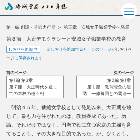
第一編 創設・苦節力行期
第三章 安城女子職業学校へ発展
第８節 大正デモクラシーと安城女子職業学校の教育
しおりを追加
※しおりを追加すると、このページが
しおりペ
ージ
に保存されます
前のページ
次のページ
第1編 第3章
第2編 第1章
第７節 大正時代を通じ
第１節 教育理念の浸
ての本校の種々相
透 ―修養団との関連―
明治４５年、裁縫女学校として発足以来、大正期を通
じて、最も力を注がれたのは、教員養成であった。勿
論、それだけではなく、円満で役に立つ家庭の主婦を育
てることも、その大きな目的であった。が、少くとも、