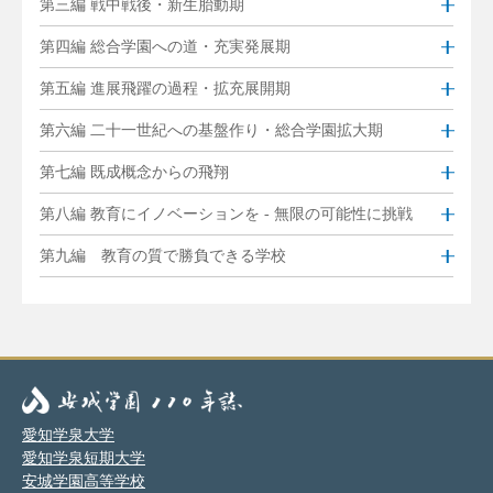
第三編 戦中戦後・新生胎動期
第四編 総合学園への道・充実発展期
第五編 進展飛躍の過程・拡充展開期
第六編 二十一世紀への基盤作り・総合学園拡大期
第七編 既成概念からの飛翔
第八編 教育にイノベーションを - 無限の可能性に挑戦
第九編 教育の質で勝負できる学校
愛知学泉大学
愛知学泉短期大学
安城学園高等学校