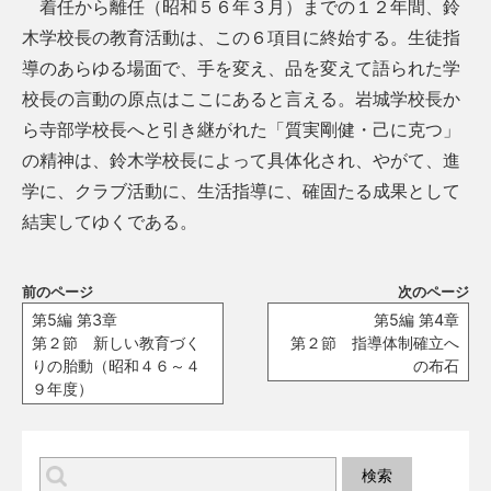
着任から離任（昭和５６年３月）までの１２年間、鈴
木学校長の教育活動は、この６項目に終始する。生徒指
導のあらゆる場面で、手を変え、品を変えて語られた学
校長の言動の原点はここにあると言える。岩城学校長か
ら寺部学校長へと引き継がれた「質実剛健・己に克つ」
の精神は、鈴木学校長によって具体化され、やがて、進
学に、クラブ活動に、生活指導に、確固たる成果として
結実してゆくである。
前のページ
次のページ
第5編 第3章
第5編 第4章
第２節 新しい教育づく
第２節 指導体制確立へ
りの胎動（昭和４６～４
の布石
９年度）