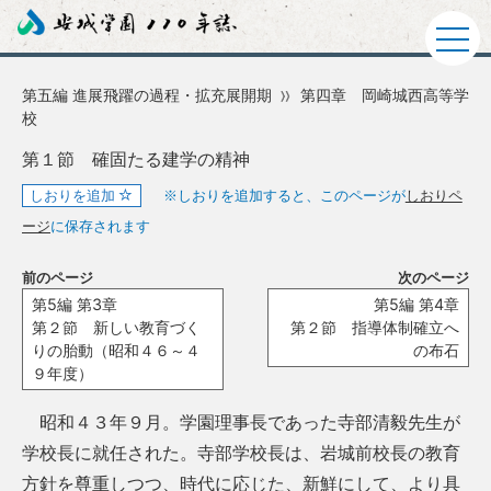
第五編 進展飛躍の過程・拡充展開期
第四章 岡崎城西高等学
校
第１節 確固たる建学の精神
しおりを追加
※しおりを追加すると、このページが
しおりペ
ージ
に保存されます
前のページ
次のページ
第5編 第3章
第5編 第4章
第２節 新しい教育づく
第２節 指導体制確立へ
りの胎動（昭和４６～４
の布石
９年度）
昭和４３年９月。学園理事長であった寺部清毅先生が
学校長に就任された。寺部学校長は、岩城前校長の教育
方針を尊重しつつ、時代に応じた、新鮮にして、より具