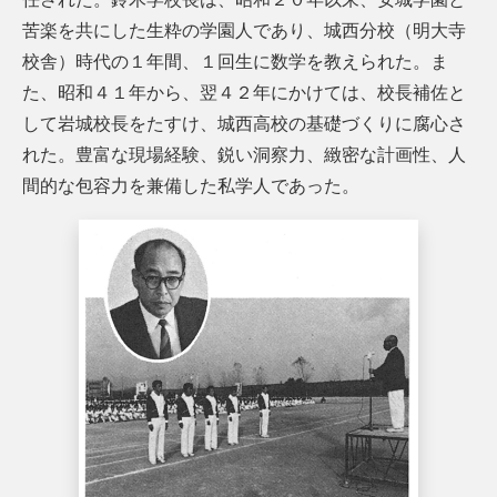
苦楽を共にした生粋の学園人であり、城西分校（明大寺
校舎）時代の１年間、１回生に数学を教えられた。ま
た、昭和４１年から、翌４２年にかけては、校長補佐と
して岩城校長をたすけ、城西高校の基礎づくりに腐心さ
れた。豊富な現場経験、鋭い洞察力、緻密な計画性、人
間的な包容力を兼備した私学人であった。