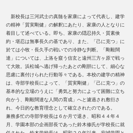
新校長は三河武士の真髄を家康によって代表し、建学
の精神「質実剛健」の解釈にあたり、家康の人となりに
着目して述べている。即ち、家康の隠忍持久・質素倹
約・堪忍は無事長久の基であり、また、「己に克つ」に
於ては小牧・長久手の戦いでの冷静な判断。「剛毅闊
達」については、上洛を窺う信玄と遠州三方ヶ原で戦っ
て大敗。浜松城へ逃げ帰ったあとの剛胆にして、細心な
思慮に裏付けられた行動等々である。本校の建学の精神
は、寺部学校長によって、「質実剛健」「己に克つ」の
基本的な立場のうえに「勇気と努力によって困難に立ち
向かう、剛毅闊達な人間の育成」へと濾過され敷衍さ
れ、今日的な教育理念として確立されたのである。
兼務多忙の寺部学校長は６か月で退き、昭和４４年４
月、学園本部の企画部長であった鈴木修氏が学校長に就
任された。鈴木学校長は、昭和２０年以来、安城学園と