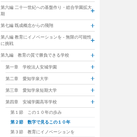
第六編 二十一世紀への基盤作り・総合学園拡大
期
第七編 既成概念からの飛翔
第八編 教育にイノベーションを - 無限の可能性
に挑戦
第九編 教育の質で勝負できる学校
第一章 学校法人安城学園
第二章 愛知学泉大学
第三章 愛知学泉短期大学
第四章 安城学園高等学校
第１節 この１０年の歩み
第２節 数字で見るこの１０年
第３節 教育にイノベーションを