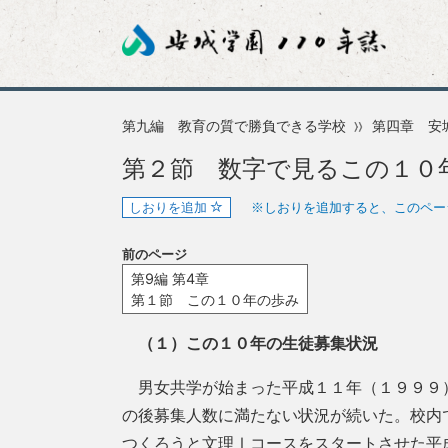
第九編 教育の質で勝負できる学校
第四章 安
第２節 数字で見るこの１０
しおりを追加
※しおりを追加すると、このペー
前のページ
第9編 第4章
第１節 この１０年の歩み
（１）この１０年の生徒募集状況
男女共学が始まった平成１１年（１９９９
の後募集人数に満たない状況が続いた。校内
つくろうと文理Ⅰコースをスタートさせた平