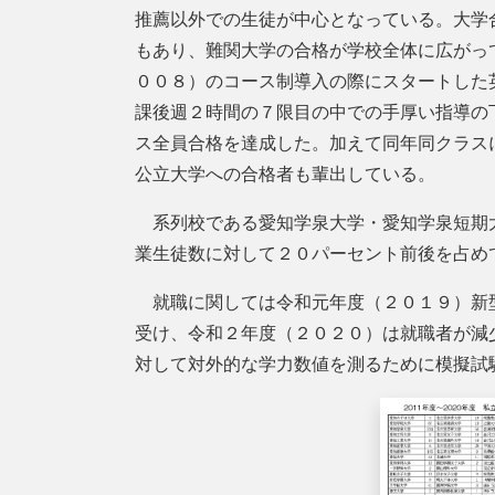
推薦以外での生徒が中心となっている。大学
もあり、難関大学の合格が学校全体に広がっ
００８）のコース制導入の際にスタートした
課後週２時間の７限目の中での手厚い指導の
ス全員合格を達成した。加えて同年同クラス
公立大学への合格者も輩出している。
系列校である愛知学泉大学・愛知学泉短期
業生徒数に対して２０パーセント前後を占め
就職に関しては令和元年度（２０１９）新
受け、令和２年度（２０２０）は就職者が減
対して対外的な学力数値を測るために模擬試