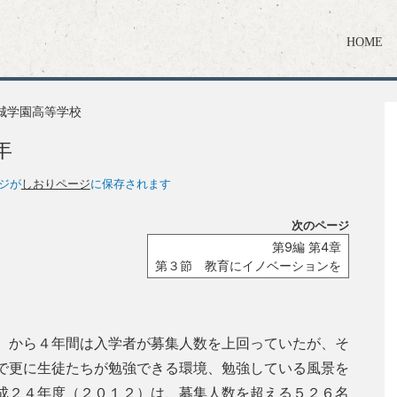
HOME
城学園高等学校
年
ジが
しおりページ
に保存されます
次のページ
第9編 第4章
第３節 教育にイノベーションを
）から４年間は入学者が募集人数を上回っていたが、そ
で更に生徒たちが勉強できる環境、勉強している風景を
成２４年度（２０１２）は、募集人数を超える５２６名