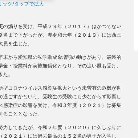
リック/タップで拡大
更の煽りを受け、平成２９年（２０１７）はかつてない
９名まで下がったが、翌令和元年（２０１９）には西三
欠員を生じた。
年末から愛知県の私学助成金増額の動きがあり、最終的
学金・授業料が実施無償化となり、その追い風も受け、
きた。
新型コロナウイルス感染症拡大という未曽有の危機が世
で過ごすかという、受験生の受験にも少なからず影響し
ス感染症の影響を受け、令和３年度（２０２１）は募集
えることとなった。
努力してきたが、令和２年度（２０２０）に久しぶりに
（２０２１）には過去最高の１５２名の男子が入学し