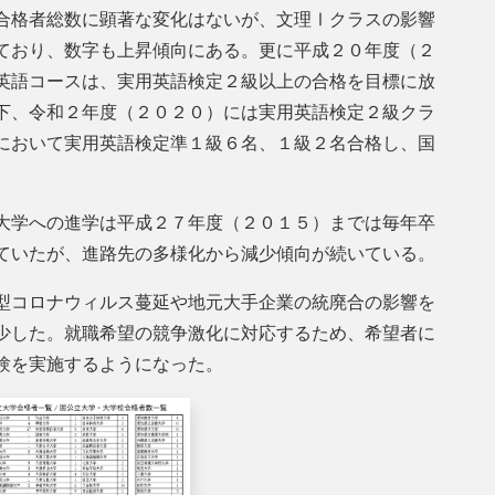
合格者総数に顕著な変化はないが、文理Ⅰクラスの影響
ており、数字も上昇傾向にある。更に平成２０年度（２
英語コースは、実用英語検定２級以上の合格を目標に放
下、令和２年度（２０２０）には実用英語検定２級クラ
において実用英語検定準１級６名、１級２名合格し、国
大学への進学は平成２７年度（２０１５）までは毎年卒
ていたが、進路先の多様化から減少傾向が続いている。
型コロナウィルス蔓延や地元大手企業の統廃合の影響を
少した。就職希望の競争激化に対応するため、希望者に
験を実施するようになった。