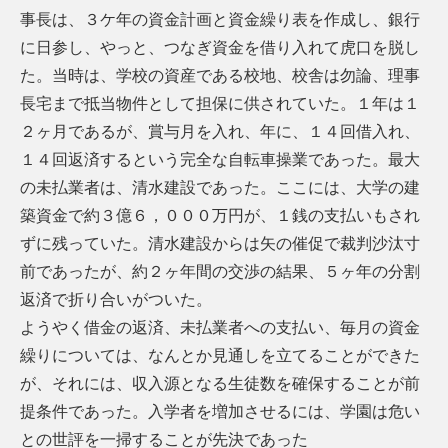
事長は、３ケ年の資金計画と資金繰り表を作成し、銀行
に日参し、やっと、つなぎ資金を借り入れて虎口を脱し
た。当時は、学校の資産である校地、校舎は勿論、理事
長宅まで抵当物件として担保に供されていた。１年は１
２ヶ月であるが、賞与月を入れ、年に、１４回借入れ、
１４回返済するという完全な自転車操業であった。最大
の未払業者は、清水建設であった。ここには、大学の建
築資金で約３億６，０００万円が、１銭の支払いもされ
ずに残っていた。清水建設からは矢の催促で裁判沙汰寸
前であったが、約２ヶ年間の交渉の結果、５ヶ年の分割
返済で折り合いがついた。
ようやく借金の返済、未払業者への支払い、毎月の資金
繰りについては、なんとか見通しを立てることができた
が、それには、収入源となる生徒数を確保することが前
提条件であった。入学者を増加させるには、学園は危い
との世評を一掃することが先決であった