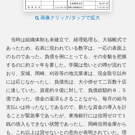
画像クリック/タップで拡大
当時は組織体制も未確立で、経理処理も、大福帳式で
あったため、右表に現われている数字は、一応の表面上
のものであった。負債を例にとっても、その全貌を把握
するのに約２ヶ年を要した。学園は危いとの噂が流れて
おり、安城、岡崎、刈谷等の地元業者は、現金取引以外
には応じなかったし、負債先は、大小併せて二百数十店
に達していた。資産約９億に対して、負債総額約８．５
億であった。借金の返済もさることながら、毎月の給与
支払いは待ったなしであるので、新たな資金の導入を計
ることが緊急事であったが、東海銀行には信用ゼロで１
銭の借入もできない状態であったし、岡崎信用金庫から
も、これ以上は貸せないとの意向が表明されていた。理