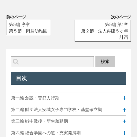
前のページ
次のページ
第5編 序章
第5編 第1章
第５節 附属幼稚園
第２節 法人再建５ヶ年
計画
目次
第一編 創設・苦節力行期
第二編 財団法人安城女子専門学校・基盤確立期
第三編 戦中戦後・新生胎動期
第四編 総合学園への道・充実発展期