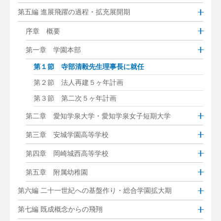
第五編 進展飛躍の過程・拡充展開期
序章 概要
第一章 学園本部
第１節 寺部清毅先生理事長に就任
第２節 法人再建５ヶ年計画
第３節 第二次５ヶ年計画
第二章 愛知学泉大学・愛知学泉女子短期大学
第三章 安城学園高等学校
第四章 岡崎城西高等学校
第五章 附属幼稚園
第六編 二十一世紀への基盤作り・総合学園拡大期
第七編 既成概念からの飛翔