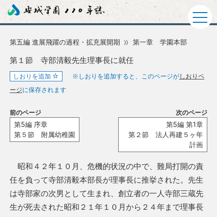
第五編 進展飛躍の過程・拡充展開期
第一章 学園本部
第１節 寺部清毅先生理事長に就任
しおりを追加
※しおりを追加すると、このページが
しおりペ
ージ
に保存されます
前のページ
次のページ
第5編 序章
第5編 第1章
第５節 附属幼稚園
第２節 法人再建５ヶ年
計画
昭和４２年１０月、危機的状況の中で、難局打開の責
任を負って寺部清毅本部長が理事長に推挙された。先生
は寺部家の次男として生まれ、創立者の一人寺部三蔵先
生が死去された昭和２１年１０月から２４年まで理事長