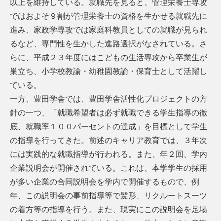
以上を維持している。就職先を見ると、管理栄養士専攻
ではおよそ９割が管理栄養士の資格を生かせる就職先に
進み、家政学専攻では家庭科教員としての就職が見られ
るなど、専門性を生かした進路選択がなされている。さ
らに、平成２３年度にはこどもの生活専攻から卒業生が
巣立ち、小学校教諭・幼稚園教諭・保育士として活躍し
ている。
一方、豊田学舎では、豊田学舎活性化プロジェクトの方
針の一つ、「就職希望者は必ず就職できる学生指導の徹
底、就職率１００パーセントの達成」を目標として学生
の指導を行ってきた。前述のキャリア教育では、３年次
には実践的な就職指導が行われる。また、年２回、学内
企業説明会が開催されている。これは、本学学生の採用
が多い企業の合同説明会を学内で開催するもので、例
年、この説明会の事前指導等で髪形、リクルートスーツ
の着方等の指導を行う。また、現実にこの説明会を足場