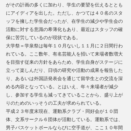
がその計画の多くに加わり、学生の要望を伝えるととも
にアイディアを出した。ただし、かつては４０名のスタ
ッフを擁した学生会だったが、在学生の減少や学生会の
活動に対する意識の希薄化もあり、最近はスタッフの確
保に苦労しているのが現状である。
大学祭＝学泉祭は毎年１０月ないし１１月に２日間行わ
れている。ここ数年、有名芸能人を招いて来場者数増大
を目指す従来の方針をあらため、学生自身がステージに
立って楽しんだり、日頃の研究や活動の成果を報告した
り、あるいは外国語発表会を通じて留学生との交流を深
める内容となっている。とはいえ、年々来場者が減少
し、参加する学生も減ってきていることから、盛り上が
りのためのいっそうの工夫が求められている。
平成２３年度末現在、運動系クラブ・同好会が１０団
体、文系サークル６団体が活動している。運動系では、
男子バスケットボールならびに空手道が、ここ１０年間