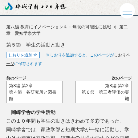
第八編 教育にイノベーションを - 無限の可能性に挑戦
第二
章 愛知学泉大学
第５節 学生の活動と動き
しおりを追加
※しおりを追加すると、このページが
しおりペ
ージ
に保存されます
前のページ
次のページ
第8編 第2章
第8編 第2章
第４節 各研究所と図書
第６節 第三者評価の実
館
施
岡崎学舎の学生活動
この１０年間も学生の動きはきわめて多彩であった。
岡崎学舎では、家政学部と短期大学が一緒に活動し、学