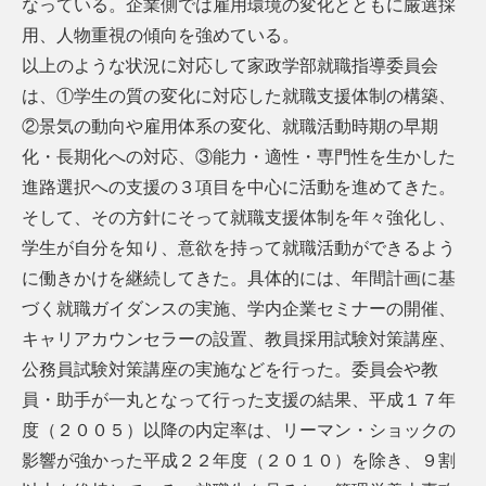
なっている。企業側では雇用環境の変化とともに厳選採
用、人物重視の傾向を強めている。
以上のような状況に対応して家政学部就職指導委員会
は、①学生の質の変化に対応した就職支援体制の構築、
②景気の動向や雇用体系の変化、就職活動時期の早期
化・長期化への対応、③能力・適性・専門性を生かした
進路選択への支援の３項目を中心に活動を進めてきた。
そして、その方針にそって就職支援体制を年々強化し、
学生が自分を知り、意欲を持って就職活動ができるよう
に働きかけを継続してきた。具体的には、年間計画に基
づく就職ガイダンスの実施、学内企業セミナーの開催、
キャリアカウンセラーの設置、教員採用試験対策講座、
公務員試験対策講座の実施などを行った。委員会や教
員・助手が一丸となって行った支援の結果、平成１７年
度（２００５）以降の内定率は、リーマン・ショックの
影響が強かった平成２２年度（２０１０）を除き、９割