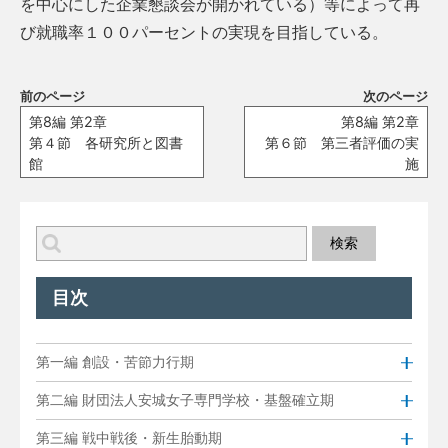
を中心にした企業懇談会が開かれている）等によって再
び就職率１００パーセントの実現を目指している。
前のページ
次のページ
第8編 第2章
第8編 第2章
第４節 各研究所と図書
第６節 第三者評価の実
館
施
目次
第一編 創設・苦節力行期
第二編 財団法人安城女子専門学校・基盤確立期
第三編 戦中戦後・新生胎動期