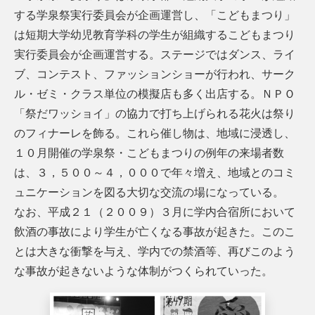
する学泉祭実行委員会が企画運営し、「こどもまつり」
は短期大学幼児教育学科の学生が組織するこどもまつり
実行委員会が企画運営する。ステージではダンス、ライ
ブ、コンテスト、ファッションショーが行われ、サーク
ル・ゼミ・クラス単位の模擬店も多く出店する。ＮＰＯ
「祭だワッショイ」の協力で打ち上げられる花火は祭り
のフィナーレを飾る。これら催し物は、地域に浸透し、
１０月開催の学泉祭・こどもまつりの例年の来場者数
は、３，５００～４，０００で年々増え、地域とのコミ
ュニケーションを図る大切な交流の場になっている。
なお、平成２１（２００９）３月に学内合宿所において
飲酒の事故により学生が亡くなる事故が起きた。このこ
とは大きな衝撃を与え、学内での禁酒等、再びこのよう
な事故が起きないような体制がつくられていった。