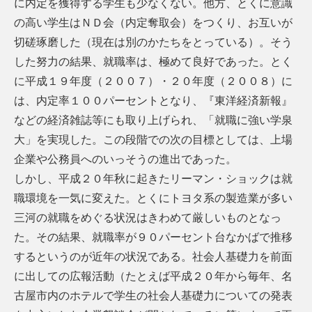
に内定を獲得する学生も少なくない。他方、とくに意識
の高い学生はＮＤ会（内定奪取会）をつくり、お互いが
切磋琢磨した（現在は別のかたちをとっている）。そう
した努力の結果、就職率は、極めて良好であった。とく
に平成１９年度（２００７）・２０年度（２００８）に
は、内定率１００パーセントとなり、『東洋経済新報』
などの経済雑誌等にも取り上げられ、「就職に強い学泉
大」を実現した。この段階での次の目標としては、上場
企業や公務員へのいっそうの進出であった。
しかし、平成２０年秋に起きたリーマン・ショックは就
職環境を一気に変えた。とくにトヨタ系の製造業が多い
三河の就職をめぐる状況はきわめて厳しいものとなっ
た。その結果、就職率が９０パーセント台なかばで推移
するというのが近年の状況である。社会人基礎力を前面
に出しての広報活動（たとえば平成２０年から毎年、名
古屋市内のホテルで学生の社会人基礎力についての発表