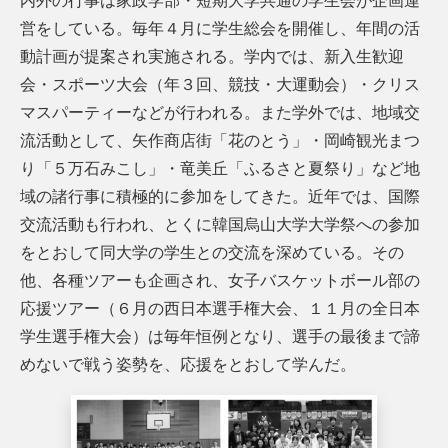
内外の行事は家政学部・短期大学共通の学生会が企画運
営をしている。毎年４月に学生総会を開催し、年間の活
動計画が提案され実施される。学内では、新入生歓迎
会・スポーツ大会（年３回、競技・大運動会）・クリス
マスパーティーなどが行われる。また学外では、地域交
流活動として、矢作商店街「花のとう」・岡崎観光まつ
り「５万石みこし」・竜美丘「ふるさと夏祭り」など地
域の諸行事に積極的に参加をしてきた。近年では、国際
交流活動も行われ、とくに韓国烏山大学大学祭への参加
をとおして同大学の学生との交流を深めている。その
他、各種ツアーも企画され、女子バスケットボール部の
応援ツアー（６月の西日本選手権大会、１１月の全日本
学生選手権大会）は毎年恒例となり、選手の最後まで諦
めないで戦う姿勢を、応援をとおして学んだ。