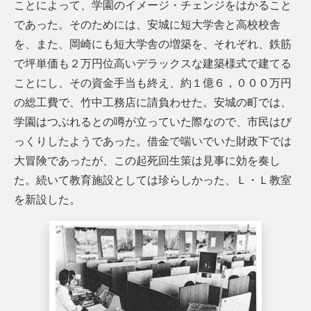
ことによって、学園のイメージ・チェンジをはかること
であった。そのためには、安城に短大学舎と高校校舎
を、また、岡崎にも短大学舎の増築を、それぞれ、鉄筋
で坪単価も２万円位高いデラックスな建築様式で建てる
ことにし、その資金手当も終え、約１億６，０００万円
の総工費で、竹中工務店に請負わせた。安城の町では、
学園はつぶれるとの噂が立っていた際なので、市民はび
っくりしたようであった。借金で喘いでいた財政下では
大冒険であったが、この起死回生策は見事に効を奏し
た。続いて教育施設としては珍らしかった、Ｌ・Ｌ教室
を新設した。