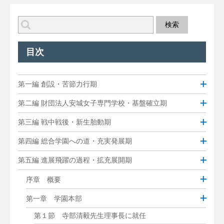
目次
第一編 創設・苦節力行期
第二編 財団法人安城女子専門学校・基盤確立期
第三編 戦中戦後・新生胎動期
第四編 総合学園への道・充実発展期
第五編 進展飛躍の過程・拡充展開期
序章 概要
第一章 学園本部
第１節 寺部清毅先生理事長に就任