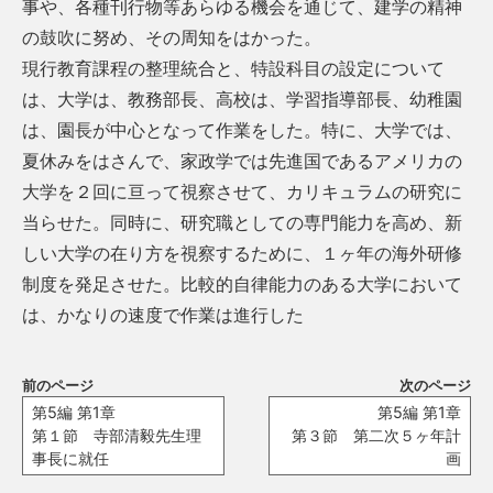
事や、各種刊行物等あらゆる機会を通じて、建学の精神
の鼓吹に努め、その周知をはかった。
現行教育課程の整理統合と、特設科目の設定について
は、大学は、教務部長、高校は、学習指導部長、幼稚園
は、園長が中心となって作業をした。特に、大学では、
夏休みをはさんで、家政学では先進国であるアメリカの
大学を２回に亘って視察させて、カリキュラムの研究に
当らせた。同時に、研究職としての専門能力を高め、新
しい大学の在り方を視察するために、１ヶ年の海外研修
制度を発足させた。比較的自律能力のある大学において
は、かなりの速度で作業は進行した
前のページ
次のページ
第5編 第1章
第5編 第1章
第１節 寺部清毅先生理
第３節 第二次５ヶ年計
事長に就任
画