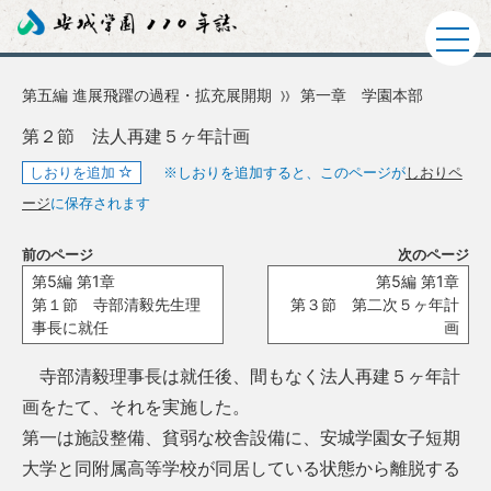
第五編 進展飛躍の過程・拡充展開期
第一章 学園本部
第２節 法人再建５ヶ年計画
しおりを追加
※しおりを追加すると、このページが
しおりペ
ージ
に保存されます
前のページ
次のページ
第5編 第1章
第5編 第1章
第１節 寺部清毅先生理
第３節 第二次５ヶ年計
事長に就任
画
寺部清毅理事長は就任後、間もなく法人再建５ヶ年計
画をたて、それを実施した。
第一は施設整備、貧弱な校舎設備に、安城学園女子短期
大学と同附属高等学校が同居している状態から離脱する