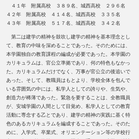
４１年 附属高校 ３８９名、城西高校 ２９６名
４２年 附属高校 ４１４名、城西高校 ３３５名
４３年 附属高校 ５１７名、城西高校 ３４２名
第二は建学の精神を鼓吹し建学の精神を基本理念とし
て、教育の中味を深めることであった。そのためには、
本学園独自の教育課程の編成が必要であった。本学園の
カリキュラムは、官公立準拠であり、何の特色もなかっ
た。カリキュラムだけでなく、万事が官公立の後追いで
あった。そして、教職員はもとより、学校全体を包んで
いる雰囲気の中には、私学人としての誇りや、生気や、
創造力が稀薄であった。緊急を要することは、全教職員
が、安城学園の人間として目覚め、私学人としての教育
活動に専念する乙とであり、建学の精神の実践に基く特
色のあるカリキュラムを編成することであった。そのた
めに、入学式、卒業式、オリエンテーション等の学校行