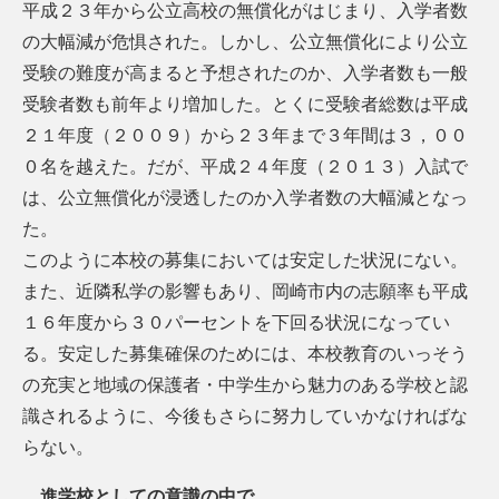
平成２３年から公立高校の無償化がはじまり、入学者数
の大幅減が危惧された。しかし、公立無償化により公立
受験の難度が高まると予想されたのか、入学者数も一般
受験者数も前年より増加した。とくに受験者総数は平成
２１年度（２００９）から２３年まで３年間は３，００
０名を越えた。だが、平成２４年度（２０１３）入試で
は、公立無償化が浸透したのか入学者数の大幅減となっ
た。
このように本校の募集においては安定した状況にない。
また、近隣私学の影響もあり、岡崎市内の志願率も平成
１６年度から３０パーセントを下回る状況になってい
る。安定した募集確保のためには、本校教育のいっそう
の充実と地域の保護者・中学生から魅力のある学校と認
識されるように、今後もさらに努力していかなければな
らない。
進学校としての意識の中で