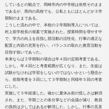
しているとの観点で、岡崎市内の中学校は依然そのまま
であるが、県内の高校でも、公私ともにほとんどが３学
期制のままである。
こうした流れの中で、本校の２学期制導入については、
村上前学校長の発案で実施された。授業時間を増やす中
で、学力の向上を目指し部活動の活性化、行事の適正な
配置と内容の充実を行い、バランスの取れた教育活動を
目指す狙いであった。
本来ならば２学期制の場合は年４回の定期考査である。
しかし、年４回だと考査範囲が広くなり、また、生徒は
試験がなければ学習をしないのではないかという懸念か
ら、前期考査を３回にして３学期制と同様年５回の考査
にした。
実施して５年経過した。確かに夏休み前の慌しさは解消
され、また、学期ごとの各分掌などの会議が減り、教員
の負担は少しではあるが解消した。しかし、行事の見直