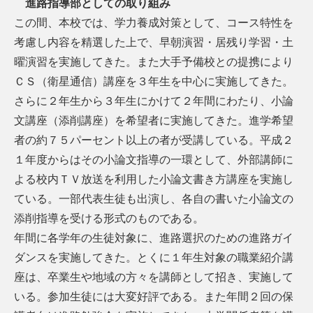
進路指導部としての取り組み
この間、本校では、学力養成対策として、コース特性を
考慮し内容を精選した上で、早朝演習・居残り学習・土
曜演習を実施してきた。また大手予備校との提携により
ＣＳ（衛星通信）講座を３年生を中心に実施してきた。
さらに２年生から３年生にかけて２年間にわたり、小論
文講座（添削講座）を希望者に実施してきた。進学希望
者の約７５パーセント以上の者が受講している。平成２
１年度からはその小論文指導の一環として、外部講師に
よる校内ＴＶ放送を利用した小論文書き方講座を実施し
ている。一部代表生徒も出演し、各自の書いた小論文の
添削指導を受ける形式のものである。
年間に各学年の生徒対象に、進路選択のための進路ガイ
ダンスを実施してきた。とくに１年生対象の職業紹介講
座は、卒業生や地域の方々を講師として招き、実施して
いる。参加生徒には大変好評である。また年間２回の保