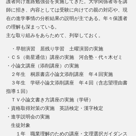
護者向け進路勉強会を実施してきた。大学関係者等を講
師に招き、内容としては受験に向けての親の対応や、現
在の進学事情の分析結果の説明が主である。年々保護者
の理解も深まっている。
主な取り組みをあらためて、列挙しておく。
・早朝演習 居残り学習 土曜演習の実施
・ＣＳ（衛星通信）講座の実施 河合塾・代々木ゼミ
・小論文講座（添削講座）の実施
２年生 桐原書店小論文添削講座 年４回実施
３年生 学研小論文添削講座 年４回（含志望理由書
指導１回）
ＴＶ小論文書き方講座の実施（学研）
・資格取得対策の実施 英語検定・漢字検定
・進学説明会の実施
生徒対象
１年 職業理解のための講座・文理選択ガイダンス