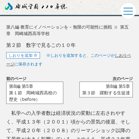
第八編 教育にイノベーションを - 無限の可能性に挑戦
第五
章 岡崎城西高等学校
第２節 数字で見るこの１０年
しおりを追加
※しおりを追加すると、このページが
しおりペ
ージ
に保存されます
前のページ
次のページ
第8編 第5章
第8編 第5章
第１節 岡崎城西高校の
第３節 躍動する生徒達
歴史（before）
私学への入学者数は経済状況の変動に左右されやす
く、平成１３年（２００１）頃からの景気の後退、そし
て、平成２０年（２００８）のリーマンショック以降の