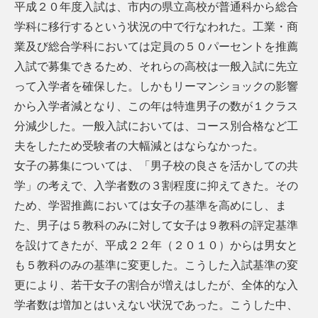
平成２０年度入試は、市内の県立高校が普通科から総合
学科に移行するという状況の中で行なわれた。工業・商
業及び総合学科においては定員の５０パーセントを推薦
入試で募集できるため、それらの高校は一般入試に先立
って入学者を確保した。しかもリーマンショックの影響
から入学者減となり、この年は特進男子の数が１クラス
分減少した。一般入試においては、コース別合格など工
夫をしたため受験者の大幅減とはならなかった。
女子の募集については、「男子校の良さを活かしての共
学」の考えで、入学者数の３割程度に抑えてきた。その
ため、学習推薦においては女子の基準を高めにし、ま
た、男子は５教科のみに対して女子は９教科の評定基準
を設けてきたが、平成２２年（２０１０）からは男女と
も５教科のみの基準に変更した。こうした入試基準の変
更により、若干女子の割合が増えはしたが、全体的な入
学者数は増加とはいえない状況であった。こうした中、