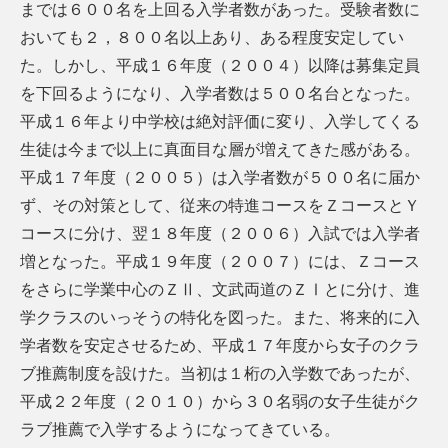
までは６００名を上回る入学者数があった。受験者数に
おいても２，８００名以上あり、ある程度安定してい
た。しかし、平成１６年度（２００４）以降は募集定員
を下回るようになり、入学者数は５００名台となった。
平成１６年より中学校は絶対評価に変り、入学してくる
生徒は今まで以上に真面目な層が増えてきた感がある。
平成１７年度（２００５）は入学者数が５００名に届か
ず、その対策として、従来の特進コースをＺコースとＹ
コースに分け、翌１８年度（２００６）入試では入学者
増となった。平成１９年度（２００７）には、Ｚコース
をさらに学業中心のＺⅡ、文武両道のＺⅠとに分け、進
学クラスのいっそうの特化を図った。また、将来的に入
学者数を安定させるため、平成１７年度から女子のクラ
ブ推薦制度を設けた。当初は１桁の入学数であったが、
平成２２年度（２０１０）から３０名弱の女子生徒がク
ラブ推薦で入学するようになってきている。