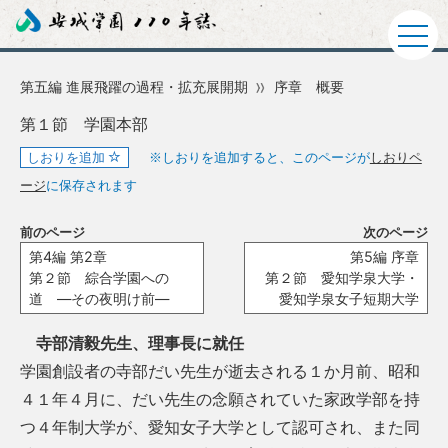
第五編 進展飛躍の過程・拡充展開期
序章 概要
第１節 学園本部
しおりを追加
※しおりを追加すると、このページが
しおりペ
ージ
に保存されます
前のページ
次のページ
第4編 第2章
第5編 序章
第２節 綜合学園への
第２節 愛知学泉大学・
道 ―その夜明け前―
愛知学泉女子短期大学
寺部清毅先生、理事長に就任
学園創設者の寺部だい先生が逝去される１か月前、昭和
４１年４月に、だい先生の念願されていた家政学部を持
つ４年制大学が、愛知女子大学として認可され、また同