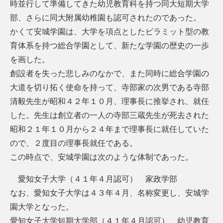
時並行して準備してきた幼児教育科を持つ同大短期大学
部、さらに同大附属幼稚園も認可されたのであった。
かくて安城学園は、大学を項点としたピラミット型の教
育体系を持つ総合学園として、新たな学園の歴史の一歩
を画した。
創設者を失った悲しみのなかで、また同時に総合学園の
大道を切り拓く使命を持って、寺部家の次男である寺部
清毅先生が昭和４２年１０月、理事長に推挙され、就任
した。先生は創立者の一人の寺部三蔵先生が死去された
昭和２１年１０月から２４年まで理事長に就任していた
ので、２度目の理事長就任である。
この時点で、安城学園は次のような体制であった。
愛知女子大学（４１年４月認可） 家政学部
なお、愛知女子大学は４３年４月、名称変更し、安城学
園大学となった。
愛知女子大学短期大学部（４１年４月認可） 幼児教育