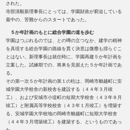
された。
寺部清毅新理事長にとっては、学園財政が窮迫している
最中の、苦難からのスタートであった。
５か年計画のもとに総合学園の道を歩む
学園はつぶれるのでは、との噂の立つなか、建学の精神
を具現する総合学園の路線を貫く決意は微塵も揺らぐこ
とはない。新理事長は就任時に、学園再建５か年計画を
立案した。試練期での、将来を見据えた５か年計画であ
る。
その第一次５か年計画の第１の柱は、岡崎市舳越町に安
城学園大学校舎の新校舎を建設する（４４年３月竣
工）、および安城市小堤町の短期大学校舎（４３年８月
竣工）と附属高等学校校舎（４３年１月竣工）を増築す
る、安城学園大学校地の岡崎市舳越町に短期大学校舎
（４４年３月増築竣工）を建築する、というものであっ
た。