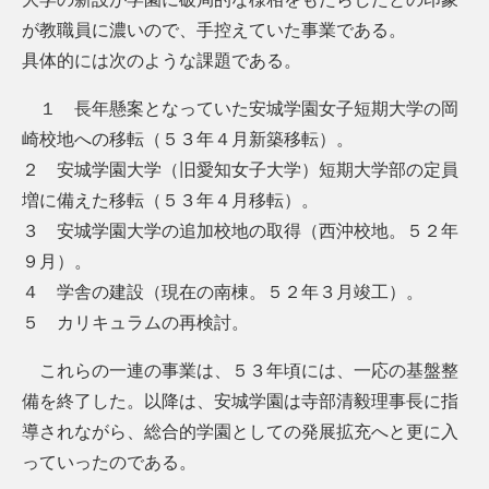
が教職員に濃いので、手控えていた事業である。
具体的には次のような課題である。
１ 長年懸案となっていた安城学園女子短期大学の岡
崎校地への移転（５３年４月新築移転）。
２ 安城学園大学（旧愛知女子大学）短期大学部の定員
増に備えた移転（５３年４月移転）。
３ 安城学園大学の追加校地の取得（西沖校地。５２年
９月）。
４ 学舎の建設（現在の南棟。５２年３月竣工）。
５ カリキュラムの再検討。
これらの一連の事業は、５３年頃には、一応の基盤整
備を終了した。以降は、安城学園は寺部清毅理事長に指
導されながら、総合的学園としての発展拡充へと更に入
っていったのである。