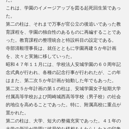
これは、学園のイメージアップを図る起死回生策であっ
た。
第二の柱は、それまで万事が官公立の後追いであった教
育課程を、学園の独自性のあるものに再編することであ
った。教育課程の整理統合と特設科目の設定である。
寺部清毅理事長は、就任とともに学園再建５か年計画
を、次々と実施に移していった。
昭和４７年１１月には、学校法人安城学園の６０周年記
念式典が行われ、各種の記念行事が行われたが、この年
はまた、第二次５か年計画が始動した年でもあった。
第二次５か年計画の第１の柱は、安城学園女子短期大学
付属高等学校および岡崎城西高等学校（男子校）の社会
的地位を高めることであった。特に、附属高校に重点が
置かれた。
第二の柱は、大学、短大の整備充実であった。４１年の
大学の新設が学園に破局的な様相をもたらしたとの印象