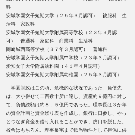
科
安城学園女子短期大学（２５年３月認可） 被服科 生
活科 家政科
安城学園女子短期大学附属高等学校（２３年３月認
可） 普通科 家庭科 商業科 生活科
岡崎城西高等学校（３７年３月認可） 普通科
安城学園女子短期大学附属中学校（２３年３月認可）
愛知女子大学附属幼稚園（４１年４月認可）
安城学園女子短期大学附属幼稚園（２５年３月認可）
学園財政はこの頃、危機的な状況であった。負債先
は、大小併せて二百数十所に達し、資産約９億円に対し
て、負債総額は約８．５億円であった。理事長は３か年
の資金計画と資金繰り表を作成し、銀行に日参し、やっ
とつなぎ資金を借り入れることができ、虎口を脱した。
校舎はもちろん、理事長宅まで抵当物件として担保に供