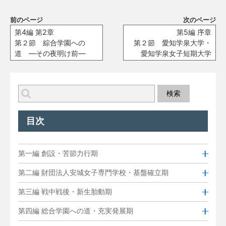
前のページ
次のページ
第4編 第2章
第5編 序章
第２節 綜合学園への
第２節 愛知学泉大学・
道 ―その夜明け前―
愛知学泉女子短期大学
目次
第一編 創設・苦節力行期
第二編 財団法人安城女子専門学校・基盤確立期
第三編 戦中戦後・新生胎動期
第四編 総合学園への道・充実発展期