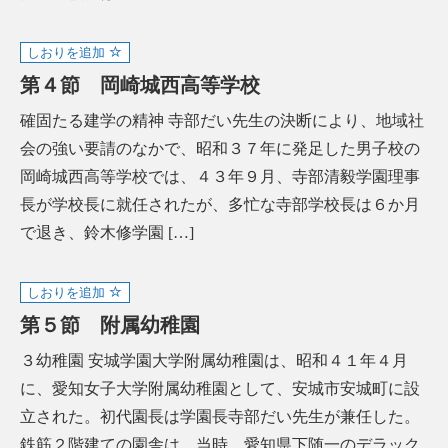
しおりを追加
第４節 岡崎城西高等学校
確固たる建学の精神 寺部だい先生の決断により、地域社
会の強い要請のなかで、昭和３７年に発足した男子校の
岡崎城西高等学校では、４３年９月、寺部清毅学園理事
長が学校長に就任されたが、多忙な寺部学校長は６か月
で退き、鈴木修学園 […]
しおりを追加
第５節 附属幼稚園
３幼稚園 安城学園大学附属幼稚園は、昭和４１年４月
に、愛知女子大学附属幼稚園として、安城市安城町に設
立された。初代園長は学園長寺部だい先生が兼任した。
鉄筋２階建ての園舎は、当時、愛知県下随一のデラック