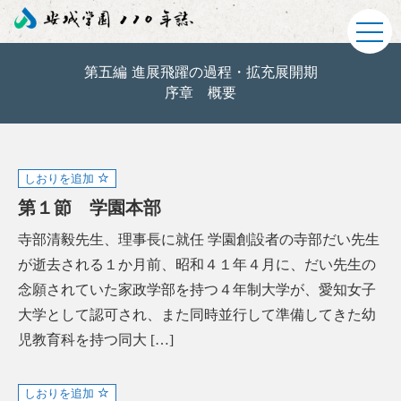
第五編 進展飛躍の過程・拡充展開期
序章 概要
しおりを追加
第１節 学園本部
寺部清毅先生、理事長に就任 学園創設者の寺部だい先生
が逝去される１か月前、昭和４１年４月に、だい先生の
念願されていた家政学部を持つ４年制大学が、愛知女子
大学として認可され、また同時並行して準備してきた幼
児教育科を持つ同大 […]
しおりを追加