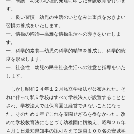
一、養護―幼児の心理的発達に即した養護教育を行いま
す。
一、良い習慣―幼児の生活のいとなみに重点をおきよい
習慣の養成をいたします。
一、情操の陶冶―高雅な情操生活への導きをいたしま
す。
一、科学的素養―幼児の科学的精神を養成し、科学的態
度を形成します。
一、社会性―幼児の民主社会生活への注意と指導をいた
します。
しかし昭和２４年１２月私立学校法が公布された。そ
れに伴って私立学校はすべて学校法人が設置することと
され、学校法人では保育園は経営できないことになっ
た。そのため１年でこれを廃園せざるを得なかった。改
めて学校教育法にもとづく幼稚園に切換え、昭和２５年
４月１日愛知県知事の認可をえて定員１００名の安城学