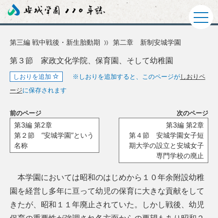
第三編 戦中戦後・新生胎動期
第二章 新制安城学園
第３節 家政文化学院、保育園、そして幼稚園
しおりを追加
※しおりを追加すると、このページが
しおりペ
ージ
に保存されます
前のページ
次のページ
第3編 第2章
第3編 第2章
第２節 “安城学園”という
第４節 安城学園女子短
名称
期大学の設立と安城女子
専門学校の廃止
本学園においては昭和のはじめから１０年余附設幼稚
園を経営し多年に亘って幼児の保育に大きな貢献をして
きたが、昭和１１年廃止されていた。しかし戦後、幼児