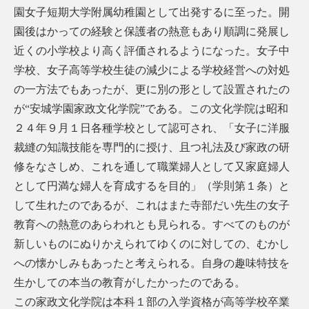
園女子短期大学附属幼稚園として出発するに至った。開
園後はかっての経験と保護者の熱意もあり順調に発展し
近くの小学校より高く評価されるようになった。女子中
学校、女子高等学校生徒の減少による学校経営への対処
の一方法でもあったが、更に別の形として設置されたの
が“安城学園家政文化学院”である。この文化学院は昭和
２４年９月１日各種学校として認可され、「女子に洋服
裁縫の知識技能を専門的に授け、且つ礼法及び家政の研
修をなさしめ、これを通して職業婦人として又家庭婦人
として円満な婦人を育成するを目的」（学則第１条）と
して生れたのであるが、これはまた寺部だい先生の女子
教育への熱意のあらわれとも見られる。すべてのものが
新しいものにぬりかえられてゆくのに対しての、むかし
への懐かしみもあったと考えられる。自身の趣味特技を
生かしての本当の教育がしたかったのである。
この家政文化学院は本科１部の入学資格が高等学校卒業