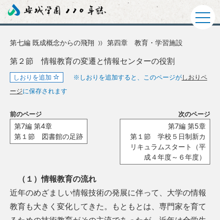
第七編 既成概念からの飛翔
第四章 教育・学習施設
第２節 情報教育の変遷と情報センターの役割
しおりを追加
※しおりを追加すると、このページが
しおりペ
ージ
に保存されます
前のページ
次のページ
第7編 第4章
第7編 第5章
第１節 図書館の足跡
第１節 学校５日制新カ
リキュラムスタート（平
成４年度～６年度）
（１）情報教育の流れ
近年のめざましい情報技術の発展に伴って、大学の情報
教育も大きく変化してきた。もともとは、専門家を育て