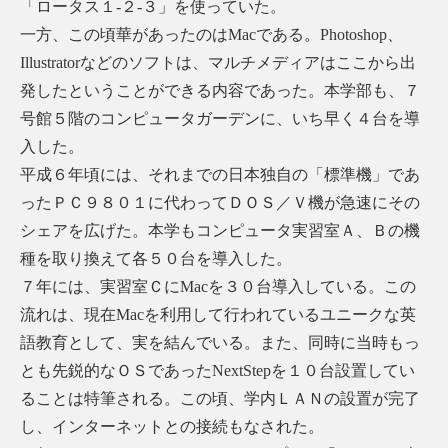
「ロータス１-２-３」を使っていた。
一方、この頃華があったのはMacである。Photoshop、
Illustratorなどのソフトは、マルチメディアはここから出
発したということができる内容であった。本学部も、７
号館５階のコンピュータガーデンに、いち早く４台を導
入した。
平成６年頃には、それまでの日本独自の「標準機」であ
ったＰＣ９８０１に代わってＤＯＳ／Ｖ機が急速にその
シェアを広げた。本学もコンピュータ実習室Ａ、Ｂの機
種を取り換えて各５０台を導入した。
７年には、実習室ＣにMacを３０台導入している。この
流れは、現在Macを利用して行われているユニークな英
語教育として、実を結んでいる。また、同時に当時もっ
とも先鋭的なＯＳであったNextStepを１０台設置してい
ることは特筆される。この頃、学内ＬＡＮの設置が完了
し、インターネットとの接続もなされた。