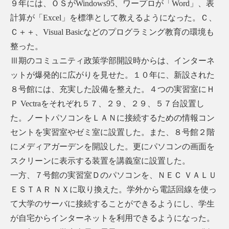
９年には、ＯＳがWindows95、ワープロが「Word」、表
計算が「Excel」を標準として教えるようになった。Ｃ、
Ｃ＋＋、Visual Basicなどのプログラミング教育の環境も
整った。
Ⅲ期のコミュニティ政策学部開設時からは、インターネ
ットが爆発的に広がりを見せた。１０年に、新設された
８号館には、充実した設備を整えた。４つの実習室にＨ
Ｐ Vectraをそれぞれ５７、２９、２９、５７台設置し
た。ノートパソコンをＬＡＮに接続するための情報コン
セントを実習室やゼミ室に設置した。また、８号館２階
にメディアガーデンを開設した。更にパソコンの画面を
スクリーンに表示する装置を講義室に設置した。
一方、７号館の実習室Ｄのパソコンを、ＮＥＣ ＶＡＬＵ
ＥＳＴＡＲ ＮＸに取り換えた。学外から電話回線を使っ
て大学のサーバに接続することができるようにし、学生
が自宅からインターネットを利用できるようになった。