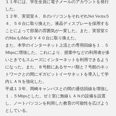
１１年には、学生全員に電子メールのアカウントを発行
した。
１２年、実習室Ａ、ＢのパソコンをそれぞれNet Vectra５
４、５６台に取り換えた。液晶ディスプレーを採用する
ことによって部屋の雰囲気が一変した。また、実習室Ｃ
のMacもiMacＤＶ４０台に取り換えた。
また、本学のインターネット上流との専用回線を１．５
Mbpsに増強した。これにより、授業中などの利用者が多
いときでもスムーズにインターネットを利用できるよう
になった。また、８号館にあるサーバ類と７号館のネッ
トワークとの間にギガビットイーサネットを導入して学
内ＬＡＮを強化した。
平成１３年、岡崎キャンパスとの間の通信回線を増強し
１．５Mbpsとした。ゼミ室に無線ＬＡＮの設備を設置
し、ノートパソコンを利用した教育の可能性を広げよう
としている。