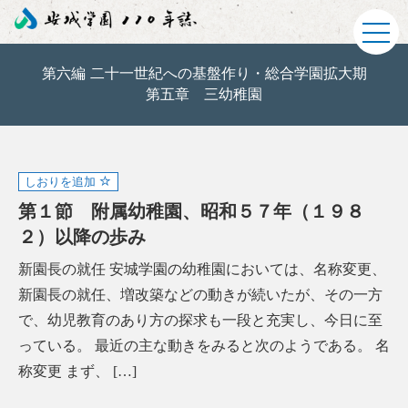
第六編 二十一世紀への基盤作り・総合学園拡大期
第五章 三幼稚園
しおりを追加
第１節 附属幼稚園、昭和５７年（１９８
２）以降の歩み
新園長の就任 安城学園の幼稚園においては、名称変更、
新園長の就任、増改築などの動きが続いたが、その一方
で、幼児教育のあり方の探求も一段と充実し、今日に至
っている。 最近の主な動きをみると次のようである。 名
称変更 まず、 […]